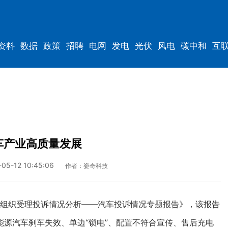
资料
数据
政策
招聘
电网
发电
光伏
风电
碳中和
互
资料
规划
车产业高质量发展
-05-12 10:45:06
作者：姿奇科技
组织受理投诉情况分析——汽车投诉情况专题报告》，该报告
源汽车刹车失效、单边“锁电”、配置不符合宣传、售后充电