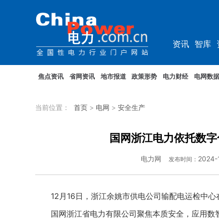
资讯
智库
教培
农电
焦点资讯
省网资讯
地市报道
政策形势
电力财经
电网数
当前位置：
首页
>
电网
>
安全生产
国网浙江电力依托数字
电力网
2024-
发布时间：
12月16日，浙江余姚市供电公司输配电运检中心
国网浙江省电力有限公司聚焦本质安全，应用数智