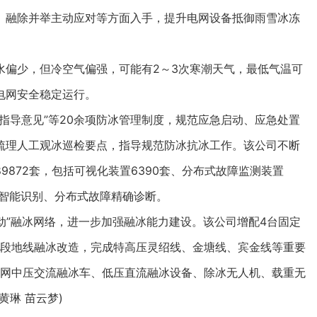
、融除并举主动应对等方面入手，提升电网设备抵御雨雪冰冻
偏少，但冷空气偏强，可能有2～3次寒潮天气，最低气温可
电网安全稳定运行。
导意见”等20余项防冰管理制度，规范应急启动、应急处置
梳理人工观冰巡检要点，指导规范防冰抗冰工作。该公司不断
872套，包括可视化装置6390套、分布式故障监测装置
化智能识别、分布式故障精确诊断。
”融冰网络，进一步加强融冰能力建设。该公司增配4台固定
区段地线融冰改造，完成特高压灵绍线、金塘线、宾金线等重要
配网中压交流融冰车、低压直流融冰设备、除冰无人机、载重无
琳 苗云梦)