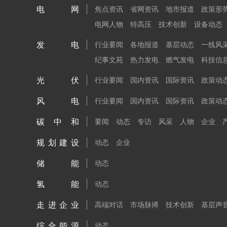
电网
焦点资讯
省网资讯
地市报道
政策形
电网人物
特高压
技术创新
设备动态
发电
行业要闻
各地报道
基层动态
一线风
纪事文苑
热力发电
燃气发电
科技信
光伏
行业要闻
国内资讯
国际资讯
政策动
风电
行业要闻
国内资讯
国际资讯
政策动
碳中和
要闻
动态
专访
风采
人物
企业
规划建设
动态
企业
储能
动态
氢能
动态
走进企业
高端对话
市场脉搏
技术创新
基层声
综合能源
动态