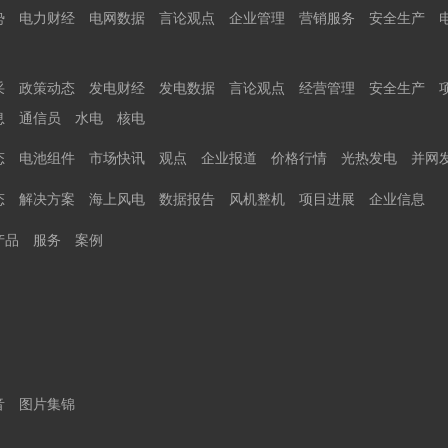
势
电力财经
电网数据
言论观点
企业管理
营销服务
安全生产
采
政策动态
发电财经
发电数据
言论观点
经营管理
安全生产
息
通信员
水电
核电
态
电池组件
市场快讯
观点
企业报道
价格行情
光热发电
并网
态
解决方案
海上风电
数据报告
风机整机
项目进展
企业信息
产品
服务
案例
音
图片集锦