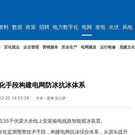
资料
数据
政策
招聘
电力数字化
电网
发电
光伏
风电
据
言论观点
企业管理
营销服务
安全生产
电网建设
运行检修
党建文化
化手段构建电网防冰抗冰体系
12-25 14:51:38
作者：黄琳 苗云梦
在35千伏梁大余线上安装输电线路智能观冰装置。
化监测预警技术手段，构建电网抗冰综合体系，从源头提升