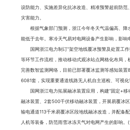
设防能力、实施差异化抗冰改造、精准预警超前防范
灾害能力。
根据气象部门预测，浙江今年冬天气温偏高、降水
能低于去年。寒冷天气易对电网设备产生影响，影响
国网浙江电力制订“架空地线覆冰预警及处置工作指
等环节工作流程，推动移动式观冰站点网格化布局，
完善数智监测网络，目前已部署覆冰监测等感知装置89
6081套，实现重要通道线路无人机自主巡检、可视
国网浙江电力拓展融冰装置应用，构建“固定+移动
融冰装置、2套500千伏移动融冰装置，开展易覆冰
输电通道113千米易覆冰区段地线融冰改造，并配备
人机等装备，防范雨雪冰冻天气对电网产生的影响。(黄