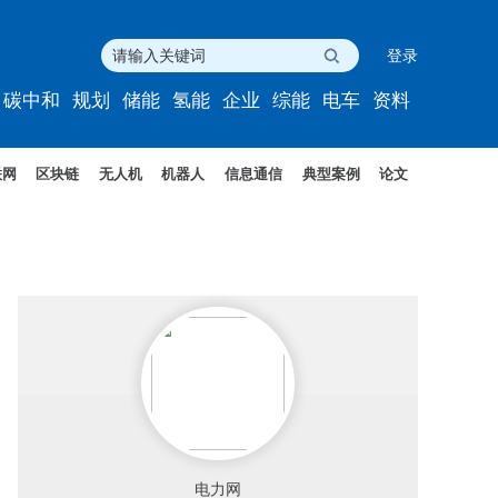
登录
碳中和
规划
储能
氢能
企业
综能
电车
资料
联网
区块链
无人机
机器人
信息通信
典型案例
论文
电力网