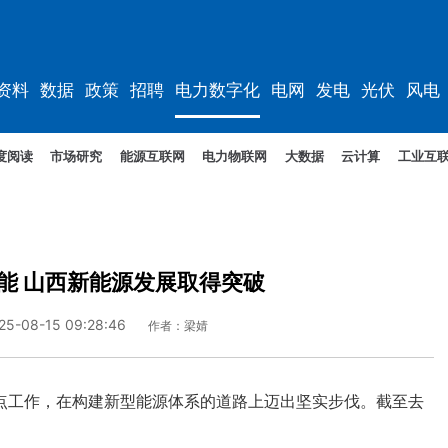
资料
数据
政策
招聘
电力数字化
电网
发电
光伏
风电
度阅读
市场研究
能源互联网
电力物联网
大数据
云计算
工业互
能 山西新能源发展取得突破
25-08-15 09:28:46
作者：梁婧
工作，在构建新型能源体系的道路上迈出坚实步伐。截至去
。