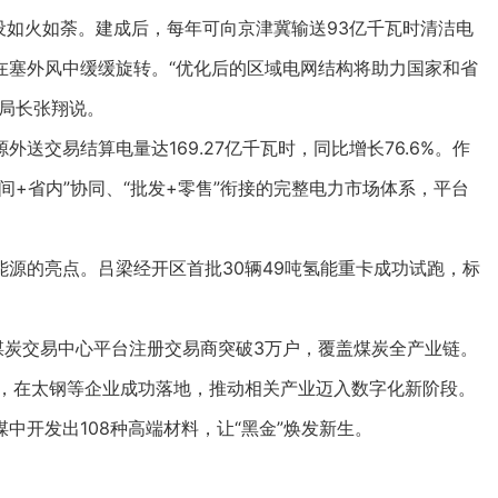
如火如荼。建成后，每年可向京津冀输送93亿千瓦时清洁电
在塞外风中缓缓旋转。“优化后的区域电网结构将助力国家和省
局长张翔说。
交易结算电量达169.27亿千瓦时，同比增长76.6%。作
间+省内”协同、“批发+零售”衔接的完整电力市场体系，平台
的亮点。吕梁经开区首批30辆49吨氢能重卡成功试跑，标
炭交易中心平台注册交易商突破3万户，覆盖煤炭全产业链。
0”，在太钢等企业成功落地，推动相关产业迈入数字化新阶段。
中开发出108种高端材料，让“黑金”焕发新生。