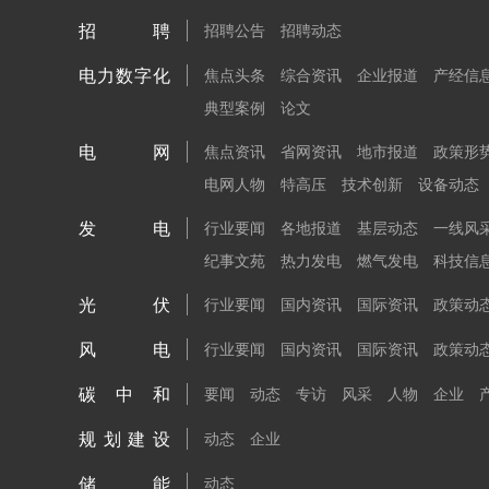
招聘
招聘公告
招聘动态
电力数字化
焦点头条
综合资讯
企业报道
产经信
典型案例
论文
电网
焦点资讯
省网资讯
地市报道
政策形
电网人物
特高压
技术创新
设备动态
发电
行业要闻
各地报道
基层动态
一线风
纪事文苑
热力发电
燃气发电
科技信
光伏
行业要闻
国内资讯
国际资讯
政策动
风电
行业要闻
国内资讯
国际资讯
政策动
碳中和
要闻
动态
专访
风采
人物
企业
规划建设
动态
企业
储能
动态