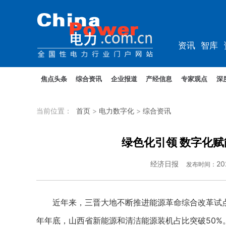
资讯
智库
教培
农电
焦点头条
综合资讯
企业报道
产经信息
专家观点
深
当前位置：
首页
>
电力数字化
>
综合资讯
绿色化引领 数字化赋
经济日报
20
发布时间：
近年来，三晋大地不断推进能源革命综合改革试点
年年底，山西省新能源和清洁能源装机占比突破50%