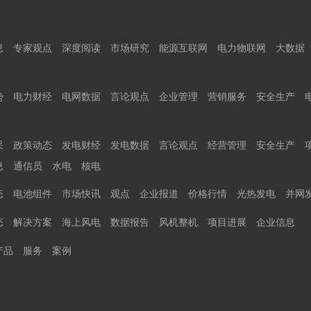
息
专家观点
深度阅读
市场研究
能源互联网
电力物联网
大数据
势
电力财经
电网数据
言论观点
企业管理
营销服务
安全生产
采
政策动态
发电财经
发电数据
言论观点
经营管理
安全生产
息
通信员
水电
核电
态
电池组件
市场快讯
观点
企业报道
价格行情
光热发电
并网
态
解决方案
海上风电
数据报告
风机整机
项目进展
企业信息
产品
服务
案例