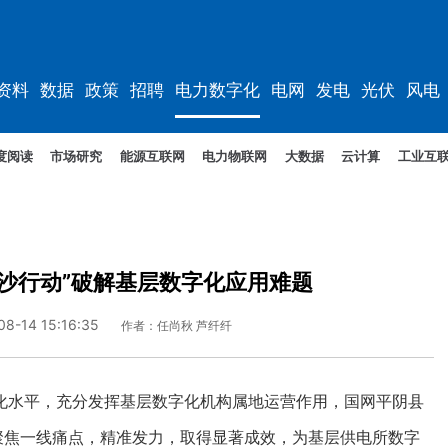
资料
数据
政策
招聘
电力数字化
电网
发电
光伏
风电
度阅读
市场研究
能源互联网
电力物联网
大数据
云计算
工业互
沙行动”破解基层数字化应用难题
08-14 15:16:35
作者：任尚秋 芦纤纤
水平，充分发挥基层数字化机构属地运营作用，国网平阴县
聚焦一线痛点，精准发力，取得显著成效，为基层供电所数字