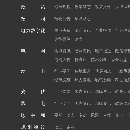
政策
标准规程
政策动态
政策文件
法律法
招聘
招聘公告
招聘动态
电力数字化
焦点头条
综合资讯
企业报道
产经信
典型案例
论文
电网
焦点资讯
省网资讯
地市报道
政策形
电网人物
特高压
技术创新
设备动态
发电
行业要闻
各地报道
基层动态
一线风
纪事文苑
热力发电
燃气发电
科技信
光伏
行业要闻
国内资讯
国际资讯
政策动
风电
行业要闻
国内资讯
国际资讯
政策动
碳中和
要闻
动态
专访
风采
人物
企业
规划建设
动态
企业