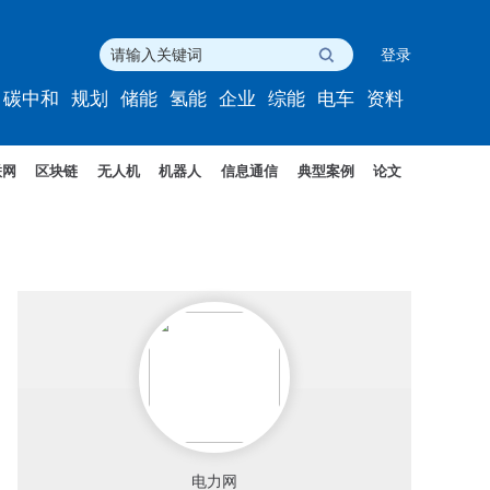
登录
碳中和
规划
储能
氢能
企业
综能
电车
资料
联网
区块链
无人机
机器人
信息通信
典型案例
论文
电力网