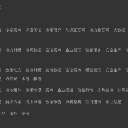
规
息
专家观点
深度阅读
市场研究
能源互联网
电力物联网
大数据
势
电力财经
电网数据
言论观点
企业管理
营销服务
安全生产
采
政策动态
发电财经
发电数据
言论观点
经营管理
安全生产
息
通信员
水电
核电
态
电池组件
市场快讯
观点
企业报道
价格行情
光热发电
并网
态
解决方案
海上风电
数据报告
风机整机
项目进展
企业信息
产品
服务
案例