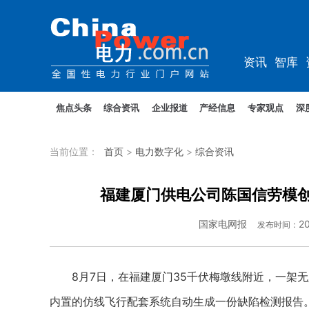
资讯
智库
教培
农电
焦点头条
综合资讯
企业报道
产经信息
专家观点
深
当前位置：
首页
>
电力数字化
>
综合资讯
福建厦门供电公司陈国信劳模创
国家电网报
2
发布时间：
8月7日，在福建厦门35千伏梅墩线附近，一架无
内置的仿线飞行配套系统自动生成一份缺陷检测报告