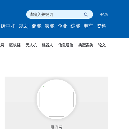
登录
碳中和
规划
储能
氢能
企业
综能
电车
资料
联网
区块链
无人机
机器人
信息通信
典型案例
论文
电力网