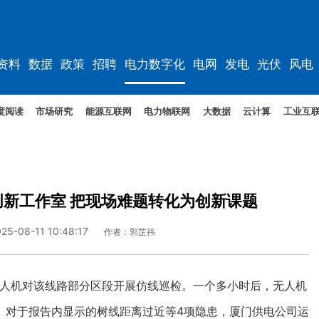
资料
数据
政策
招聘
电力数字化
电网
发电
光伏
风电
度阅读
市场研究
能源互联网
电力物联网
大数据
云计算
工业互
新工作室 把现场难题转化为创新课题
025-08-11 10:48:17
作者：郭芷祎
人机对该线路部分区段开展仿线巡检。一个多小时后，无人机
。对于报告内显示的树线距离过近等4项隐患，厦门供电公司运