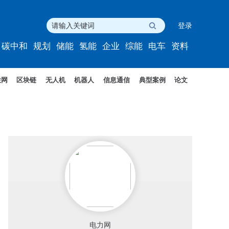
登录
碳中和
规划
储能
氢能
企业
综能
电车
资料
联网
区块链
无人机
机器人
信息通信
典型案例
论文
电力网