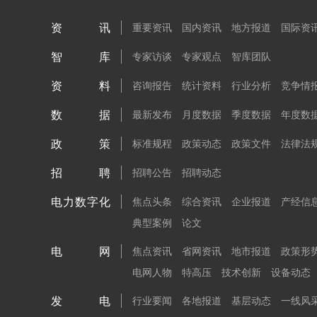
资讯
重要资讯
国内资讯
地方报道
国际资
智库
专家访谈
专家观点
智库团队
资料
咨询报告
统计资料
行业分析
竞争情
数据
最新发布
月度数据
季度数据
年度数
政策
标准规程
政策动态
政策文件
法律法
招聘
招聘公告
招聘动态
电力数字化
焦点头条
综合资讯
企业报道
产经信
典型案例
论文
电网
焦点资讯
省网资讯
地市报道
政策形
电网人物
特高压
技术创新
设备动态
发电
行业要闻
各地报道
基层动态
一线风