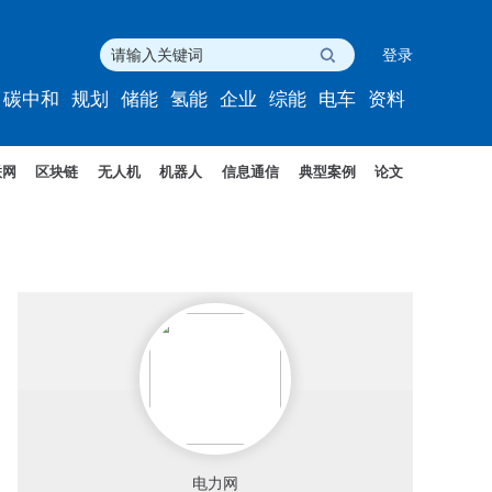
登录
碳中和
规划
储能
氢能
企业
综能
电车
资料
联网
区块链
无人机
机器人
信息通信
典型案例
论文
电力网