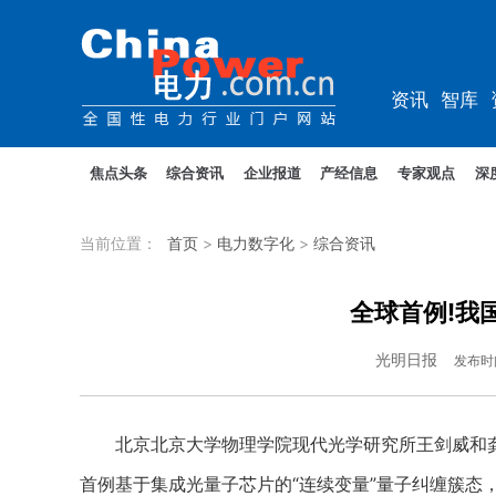
资讯
智库
教培
农电
焦点头条
综合资讯
企业报道
产经信息
专家观点
深
当前位置：
首页
>
电力数字化
>
综合资讯
全球首例!我
光明日报
发布时
北京北京大学物理学院现代光学研究所王剑威和龚
首例基于集成光量子芯片的“连续变量”量子纠缠簇态