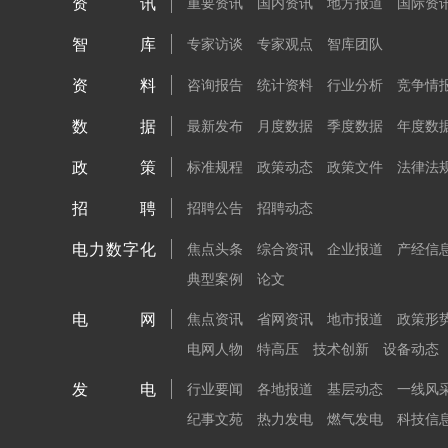
资讯
重要资讯
国内资讯
地方报道
国际资
智库
专家访谈
专家观点
智库团队
资料
咨询报告
统计资料
行业分析
竞争情
数据
最新发布
月度数据
季度数据
年度数
政策
标准规程
政策动态
政策文件
法律法
招聘
招聘公告
招聘动态
电力数字化
焦点头条
综合资讯
企业报道
产经信
典型案例
论文
电网
焦点资讯
省网资讯
地市报道
政策形
电网人物
特高压
技术创新
设备动态
发电
行业要闻
各地报道
基层动态
一线风
纪事文苑
热力发电
燃气发电
科技信