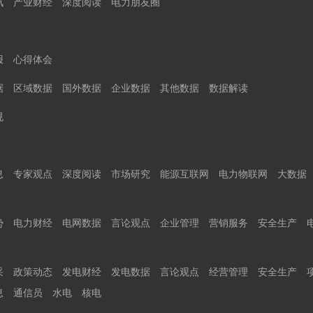
讯
产业财经
深度阅读
电力朋友圈
报
心得体会
据
区域数据
国外数据
企业数据
其他数据
数据解读
规
息
专家观点
深度阅读
市场研究
能源互联网
电力物联网
大数据
势
电力财经
电网数据
言论观点
企业管理
营销服务
安全生产
采
政策动态
发电财经
发电数据
言论观点
经营管理
安全生产
息
通信员
水电
核电