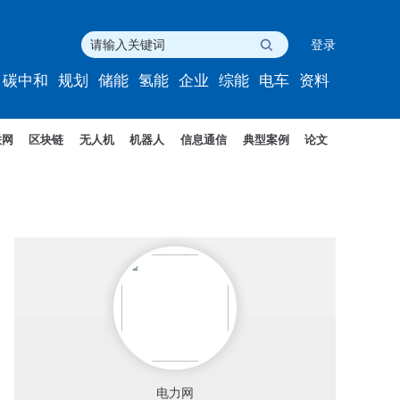
登录
碳中和
规划
储能
氢能
企业
综能
电车
资料
联网
区块链
无人机
机器人
信息通信
典型案例
论文
电力网