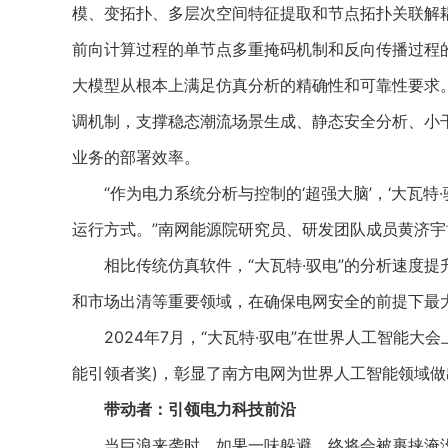
模、变拓扑、多层次空间特征提取和节点拓扑关联解
前向计算过程的单节点多重掩码机制和反向传播过程
大模型从根本上满足仿真分析的精确性和可靠性要求
调机制，支撑稳态潮流场景生成、静态安全分析、小
业务的部署效率。
“作为电力系统分析与控制的‘超强大脑’，‘大瓦特·
运行方式。”南网能源院研究员、研发团队成员黄济宇
相比传统仿真软件，“大瓦特·驭电”的分析速度提升了
和市场出清等重要领域，在确保电网安全的前提下最
2024年7月，“大瓦特·驭电”在世界人工智能大会上
能引领者奖)，彰显了南方电网为世界人工智能领域
带动者：引领电力科技前沿
当巨浪来袭时，如果一味躲避，终将会被裹挟淹没