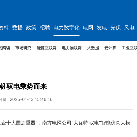
资料
数据
政策
招聘
电力数字化
电网
发电
光伏
风电
度阅读
市场研究
能源互联网
电力物联网
大数据
云计算
工业互
浪潮 驭电乘势而来
2025-01-13 15:46:16
时间：
企十大国之重器”，南方电网公司“大瓦特·驭电”智能仿真大模