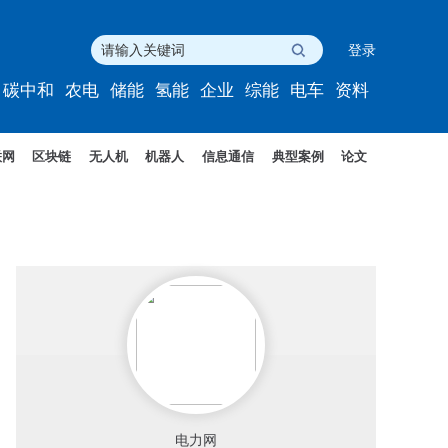
登录
碳中和
农电
储能
氢能
企业
综能
电车
资料
联网
区块链
无人机
机器人
信息通信
典型案例
论文
电力网