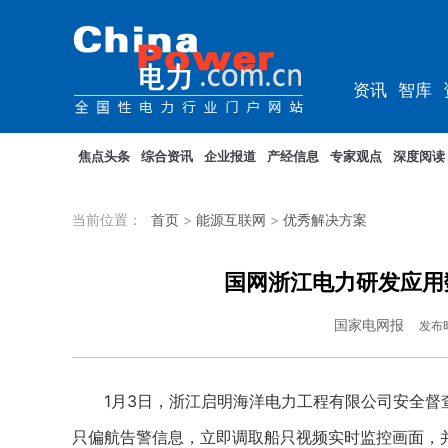
资讯
智库
综能
电车
焦点头条
综合资讯
企业报道
产经信息
专家观点
深度阅读
当前位置：
首页
>
能源互联网
>
优秀解决方案
国网浙江电力研发应用
国家电网报
发布
1月3日，浙江启明海洋电力工程有限公司安全督查
只偏航告警信息，立即调取船只视频实时监控画面，