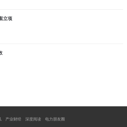
案立项
效
讯
产业财经
深度阅读
电力朋友圈