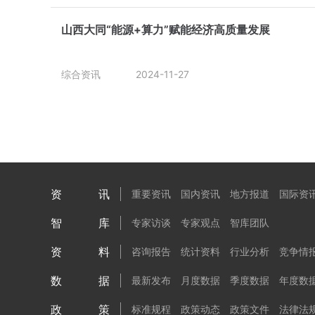
山西大同“能源+算力”赋能经济高质量发展
综合资讯
2024-11-27
资讯
重要资讯
国内资讯
地方报道
国际资
智库
专家访谈
专家观点
智库团队
资料
咨询报告
统计资料
行业分析
竞争情
数据
最新发布
月度数据
季度数据
年度数
政策
标准规程
政策动态
政策文件
法律法