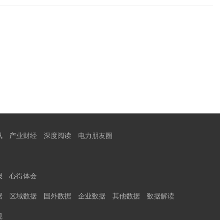
讯
产业财经
深度阅读
电力朋友圈
报
心得体会
据
区域数据
国外数据
企业数据
其他数据
数据解读
规