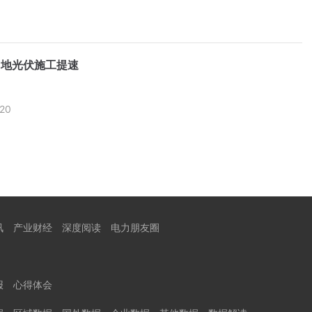
山地光伏施工提速
20
讯
产业财经
深度阅读
电力朋友圈
报
心得体会