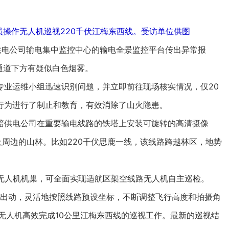
操作无人机巡视220千伏江梅东西线。受访单位供图
供电公司输电集中监控中心的输电全景监控平台传出异常报
通道下方有疑似白色烟雾。
业运维小组迅速识别问题，并立即前往现场核实情况，仅20
行为进行了制止和教育，有效消除了山火隐患。
供电公司在重要输电线路的铁塔上安装可旋转的高清摄像
及周边的山林。比如220千伏思鹿一线，该线路跨越林区，地势
。
无人机机巢，可全面实现适航区架空线路无人机自主巡检。
”出动，灵活地按照线路预设坐标，不断调整飞行高度和拍摄角
无人机高效完成10公里江梅东西线的巡视工作。最新的巡视结