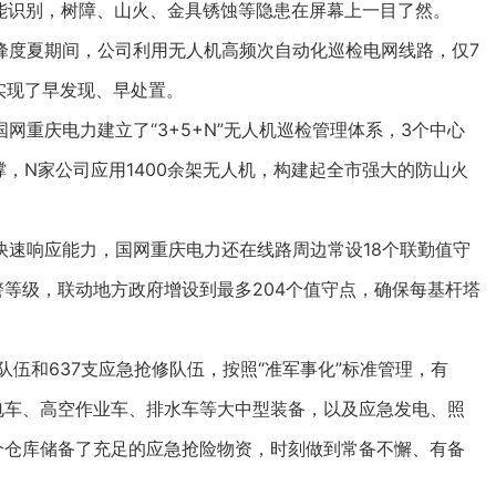
能识别，树障、山火、金具锈蚀等隐患在屏幕上一目了然。
度夏期间，公司利用无人机高频次自动化巡检电网线路，仅7
实现了早发现、早处置。
庆电力建立了“3+5+N”无人机巡检管理体系，3个中心
撑，N家公司应用1400余架无人机，构建起全市强大的防山火
响应能力，国网重庆电力还在线路周边常设18个联勤值守
警等级，联动地方政府增设到最多204个值守点，确保每基杆塔
和637支应急抢修队伍，按照“准军事化”标准管理，有
发电车、高空作业车、排水车等大中型装备，以及应急发电、照
5个仓库储备了充足的应急抢险物资，时刻做到常备不懈、有备