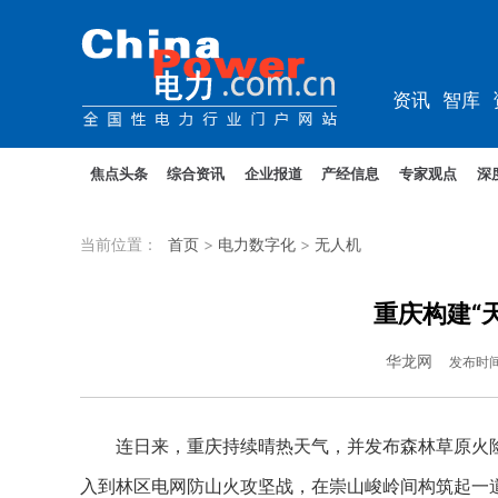
资讯
智库
教培
农电
焦点头条
综合资讯
企业报道
产经信息
专家观点
深
当前位置：
首页
>
电力数字化
>
无人机
重庆构建“
华龙网
发布时
连日来，重庆持续晴热天气，并发布森林草原火险橙
入到林区电网防山火攻坚战，在崇山峻岭间构筑起一道