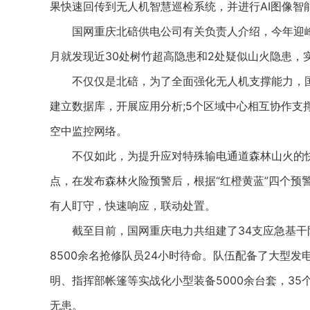
果快速回传到无人机智慧巡检系统，并进行AI图像智
国网重庆北碚供电公司有关负责人介绍，今年迎峰
月就发现近30处树竹超高隐患和2处疑似山火隐患，
不仅仅是北碚，为了全面强化无人机支撑能力，国网重
建立数据库，开展应用分析;5个区域中心相互协作支
空中监控网络。
不仅如此，为提升应对特殊输电通道森林山火的快速
点，在发布森林火险预警后，根据“红橙黄蓝”四个预
有人盯守，快速响应，联动处置。
截至目前，国网重庆电力共组建了34支应急基干队伍
8500余名抢修队员24小时待命。队伍配备了大型
明、指挥部帐篷等实战化小型装备5000余台套，3
无患。