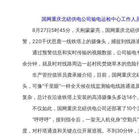
国网重庆北碚供电公司输电运检中心工作人员
8月27日5时45分，天刚蒙蒙亮，国网重庆北碚
警，220千伏思鹿一线铁塔上的摄像头，捕捉到线路
通过预警信息和实时传输的视频数据，公司输电专
余分钟，就及时对线路周边一起村民焚烧草木的危险
生产管控值班员龚承娅介绍，目前，国网重庆北碚
头，可像“千里眼”一样全天候在线监测输电线路通道
复杂，总计在沿途铁塔上安装的高清摄像头多达14个
不仅如此，国网重庆北碚供电公司还部署了10个
“呼呼呼”，接到指令后，一架无人机化身“空勤兵
度，对杆塔通道和关键点位开展巡视。不到30分钟，