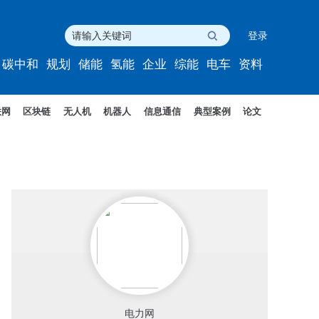
登录
碳中和
规划
储能
氢能
企业
综能
电车
资料
联网
区块链
无人机
机器人
信息通信
典型案例
论文
电力网