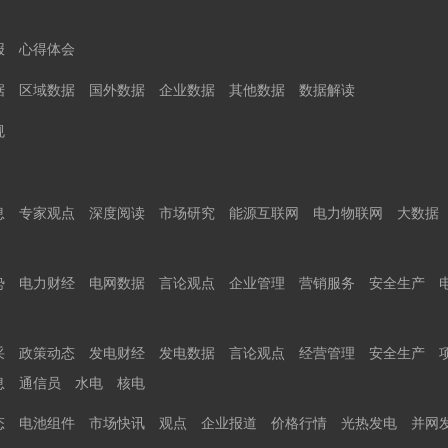
报
心得体会
据
区域数据
国外数据
企业数据
其他数据
数据解读
规
息
专家观点
深度阅读
市场研究
能源互联网
电力物联网
大数据
势
电力财经
电网数据
言论观点
企业管理
营销服务
安全生产
采
政策动态
发电财经
发电数据
言论观点
经营管理
安全生产
息
通信员
水电
核电
态
电池组件
市场快讯
观点
企业报道
价格行情
光热发电
并网