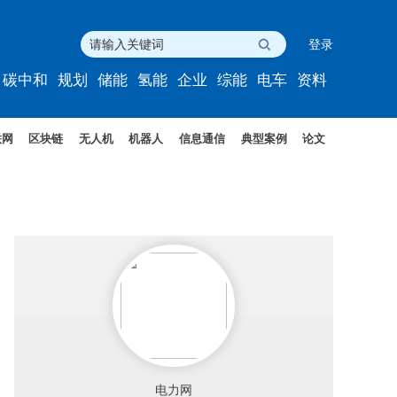
登录
碳中和
规划
储能
氢能
企业
综能
电车
资料
联网
区块链
无人机
机器人
信息通信
典型案例
论文
电力网