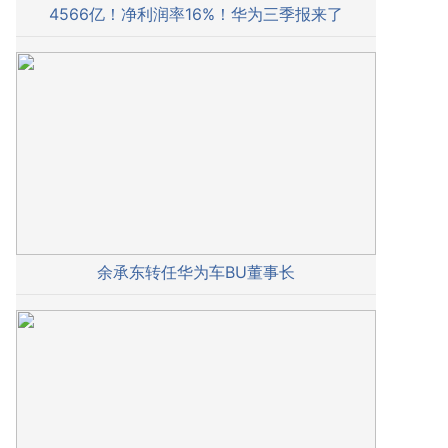
4566亿！净利润率16%！华为三季报来了
余承东转任华为车BU董事长