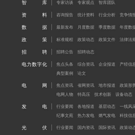
智库
专家访谈
专家观点
智库团队
资料
咨询报告
统计资料
行业分析
竞争情
数据
最新发布
月度数据
季度数据
年度数
政策
标准规程
政策动态
政策文件
法律法
招聘
招聘公告
招聘动态
电力数字化
焦点头条
综合资讯
企业报道
产经信
典型案例
论文
电网
焦点资讯
省网资讯
地市报道
政策形
电网人物
特高压
技术创新
设备动态
发电
行业要闻
各地报道
基层动态
一线风
纪事文苑
热力发电
燃气发电
科技信
光伏
行业要闻
国内资讯
国际资讯
政策动