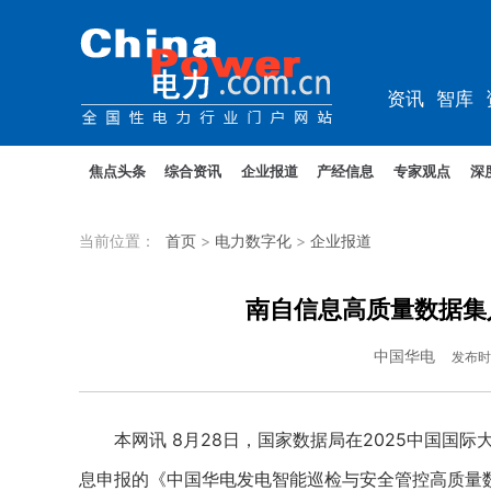
资讯
智库
教培
农电
焦点头条
综合资讯
企业报道
产经信息
专家观点
深
当前位置：
首页
>
电力数字化
>
企业报道
南自信息高质量数据集
中国华电
发布时
本网讯 8月28日，国家数据局在2025中国国际
息申报的《中国华电发电智能巡检与安全管控高质量