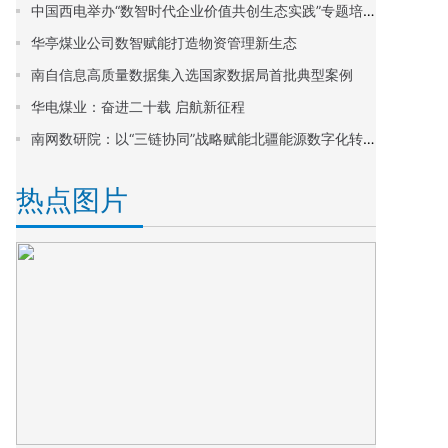
中国西电举办“数智时代企业价值共创生态实践”专题培训
华亭煤业公司数智赋能打造物资管理新生态
南自信息高质量数据集入选国家数据局首批典型案例
华电煤业：奋进二十载 启航新征程
南网数研院：以“三链协同”战略赋能北疆能源数字化转型
热点图片