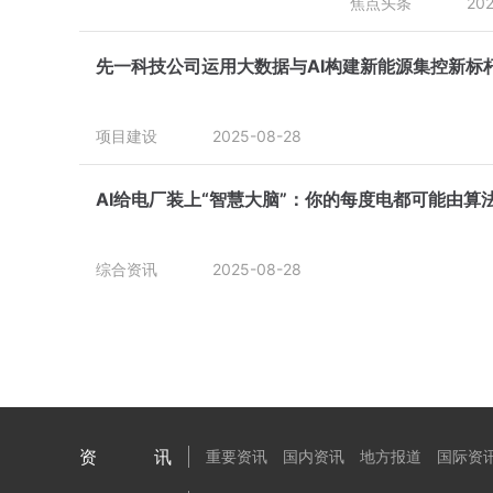
焦点头条
20
先一科技公司运用大数据与AI构建新能源集控新标
项目建设
2025-08-28
AI给电厂装上“智慧大脑”：你的每度电都可能由算
综合资讯
2025-08-28
资讯
重要资讯
国内资讯
地方报道
国际资