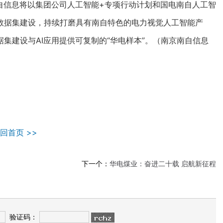
信息将以集团公司人工智能+专项行动计划和国电南自人工智
数据集建设，持续打磨具有南自特色的电力视觉人工智能产
集建设与AI应用提供可复制的“华电样本”。（南京南自信息
回首页 >>
下一个：
华电煤业：奋进二十载 启航新征程
验证码：