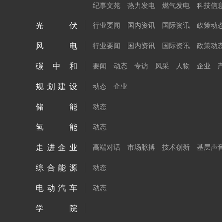
纪事文苑
热力发电
燃气发电
科技信
光伏
行业要闻
国内资讯
国际资讯
政策动
风电
行业要闻
国内资讯
国际资讯
政策动
碳中和
要闻
动态
专访
风采
人物
企业
规划建设
动态
企业
储能
动态
氢能
动态
走进企业
高端对话
市场脉搏
技术创新
基层声
综合能源
动态
电动汽车
动态
学院