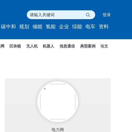
登录
碳中和
规划
储能
氢能
企业
综能
电车
资料
联网
区块链
无人机
机器人
信息通信
典型案例
论文
电力网