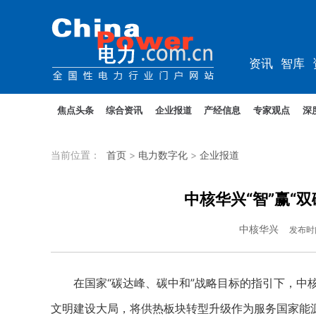
资讯
智库
教培
农电
焦点头条
综合资讯
企业报道
产经信息
专家观点
深
当前位置：
首页
>
电力数字化
>
企业报道
中核华兴“智”赢“
中核华兴
发布时
在国家“碳达峰、碳中和”战略目标的指引下，中核
文明建设大局，将供热板块转型升级作为服务国家能