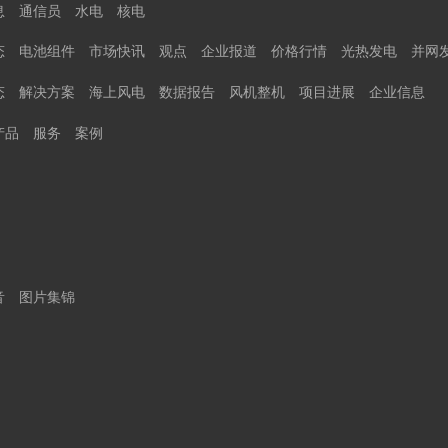
息
通信员
水电
核电
态
电池组件
市场快讯
观点
企业报道
价格行情
光热发电
并网
态
解决方案
海上风电
数据报告
风机整机
项目进展
企业信息
产品
服务
案例
音
图片集锦