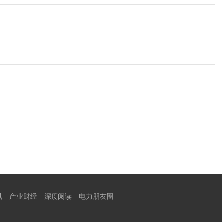
讯
产业财经
深度阅读
电力朋友圈