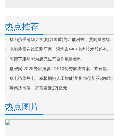
热点推荐
华为携手清华大学(电力国重)与岳能科技，共同探索智慧新能源集控新未来
电能质量在线监测厂家：深圳市中电电力技术股份有限公司，单项冠军，A级认证！
高德车服与华为超充生态合作项目签约
鑫智奖·2025专家推荐TOP10优秀解决方案，乘云数字业务可观测脱颖而出
华电裕华热电：积极拥抱人工智能浪潮 为创新驱动赋能
英伟达市值一夜蒸发近2万亿元
热点图片