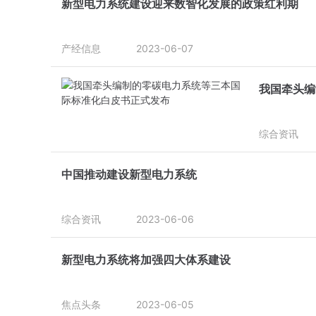
新型电力系统建设迎来数智化发展的政策红利期
产经信息
2023-06-07
我国牵头编
综合资讯
中国推动建设新型电力系统
综合资讯
2023-06-06
新型电力系统将加强四大体系建设
焦点头条
2023-06-05