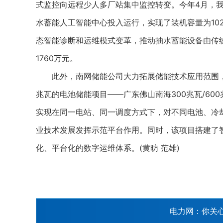
式监控向远程少人多厂站集中监控转变。今年4月，
水蓄能人工智能中心投入运行，实现了装机容量为10
态智能诊断和运维模式变革，推动抽水蓄能设备由传
1760万元。
此外，南网储能公司大力拓展储能技术应用范围，
兆瓦的电池储能项目——广东佛山南海300兆瓦/6
实现在同一电站、同一调度方式下，对不同电池、冷
业技术发展发挥示范平台作用。同时，该项目搭建了
化、平台化的数字运维体系。(黄昉 范雄)
电力网：你关