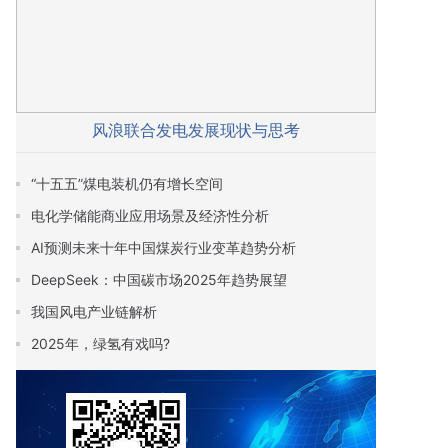
风浪联合发电发展现状与思考
“十五五”煤电装机仍有增长空间
电化学储能商业应用场景及经济性分析
AI预测未来十年中国煤炭行业变革趋势分析
DeepSeek：中国碳市场2025年趋势展望
我国风电产业链解析
2025年，绿氢有戏吗?