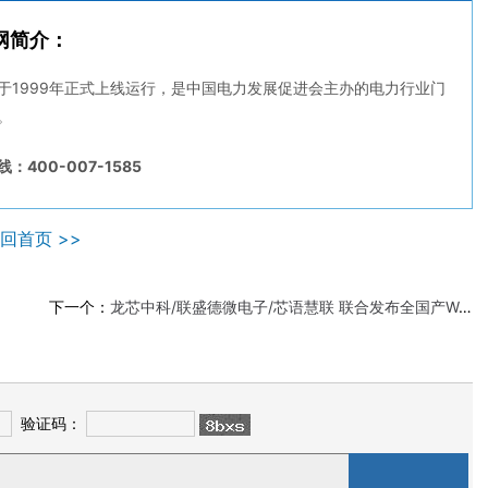
网简介：
于1999年正式上线运行，是中国电力发展促进会主办的电力行业门
。
：400-007-1585
回首页 >>
下一个：
龙芯中科/联盛德微电子/芯语慧联 联合发布全国产WAPI AS证书鉴别服务器
验证码：