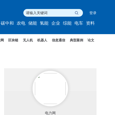
登录
碳中和
农电
储能
氢能
企业
综能
电车
资料
联网
区块链
无人机
机器人
信息通信
典型案例
论文
电力网