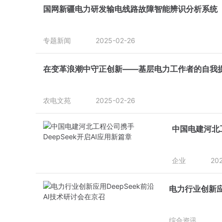
国网新疆电力研发输电线路故障智能辨识分析系统
专题新闻
2025-02-26
在变革浪潮中守正创新——基层电力工作者的自我
农电文苑
2025-02-26
中国电建河北工
企业
20
电力行业创新应
综合资讯