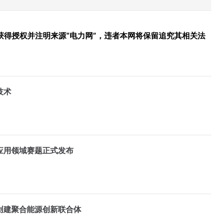
得授权并注明来源“电力网”，违者本网将保留追究其相关法
技术
据应用领域赛题正式发布
商创建聚合能源创新联合体