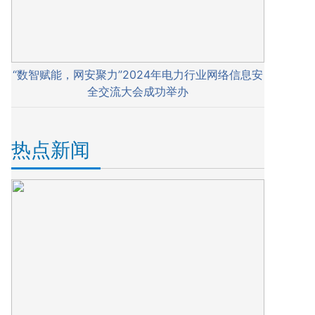
“数智赋能，网安聚力”2024年电力行业网络信息安
全交流大会成功举办
热点新闻