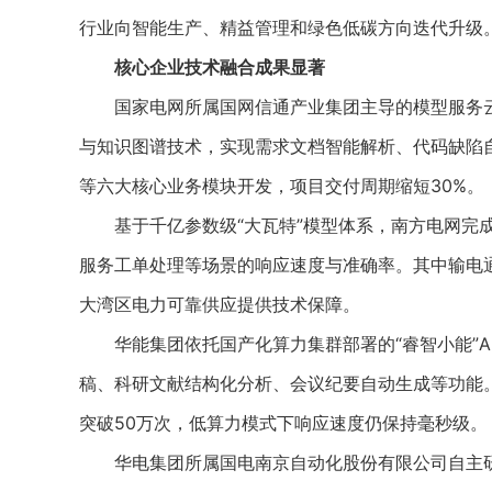
行业向智能生产、精益管理和绿色低碳方向迭代升级‌
核心企业技术融合成果显著‌
‌国家电网‌所属国网信通产业集团主导的模型服务云平
与知识图谱技术，实现需求文档智能解析、代码缺陷自
等六大核心业务模块开发，项目交付周期缩短30%‌。
基于千亿参数级“大瓦特”模型体系，南方电网完成D
服务工单处理等场景的响应速度与准确率。其中输电通
大湾区电力可靠供应提供技术保障‌。
华能集团依托国产化算力集群部署的“睿智小能”AI
稿、科研文献结构化分析、会议纪要自动生成等功能
突破50万次，低算力模式下响应速度仍保持毫秒级‌。
华电集团所属国电南京自动化股份有限公司自主研发的 