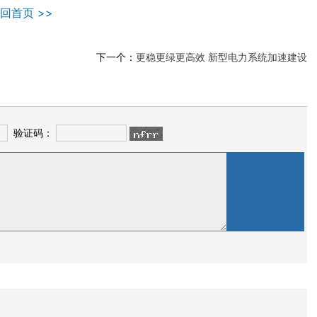
回首页 >>
下一个：
更稳更绿更高效 新型电力系统加速建设
验证码：