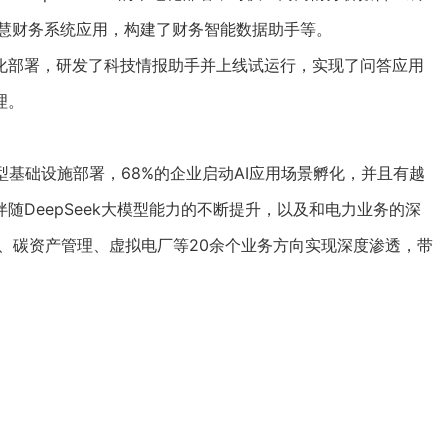
智慧财务系统应用，构建了财务智能数据助手等。
部署，研发了科技情报助手并上线试运行，实现了问答应用
理。
基础设施部署，68%的企业启动AI应用场景孵化，并且有越
DeepSeek大模型能力的不断提升，以及和电力业务的深
调度、碳资产管理、虚拟电厂等20余个业务方向实现深度渗透，带