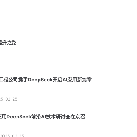
提升之路
程公司携手DeepSeek开启AI应用新篇章
25-02-25
用DeepSeek前沿AI技术研讨会在京召
2025-02-25