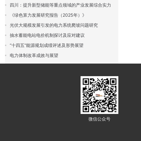
四川：提升新型储能等重点领域的产业发展综合实力
《绿色算力发展研究报告（2025年）》
光伏大规模发展引发的电力系统爬坡问题研究
抽水蓄能电站电价机制探讨及应对建议
“十四五”能源规划成绩评述及形势展望
电力体制改革成效与展望
微信公众号