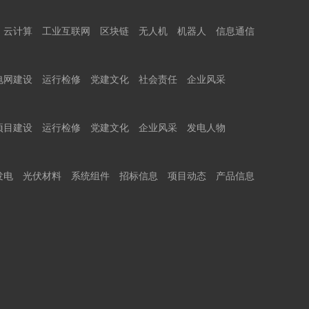
云计算
工业互联网
区块链
无人机
机器人
信息通信
电网建设
运行检修
党建文化
社会责任
企业风采
项目建设
运行检修
党建文化
企业风采
发电人物
发电
光伏材料
系统组件
招标信息
项目动态
产品信息