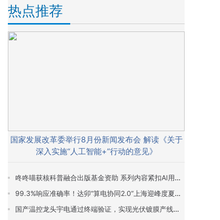
热点推荐
国家发展改革委举行8月份新闻发布会 解读《关于
深入实施“人工智能+”行动的意见》
咚咚喵获核科普融合出版基金资助 系列内容紧扣AI用电与节能降碳
99.3%响应准确率！达卯“算电协同2.0”上海迎峰度夏完成首战验证
国产温控龙头宇电通过终端验证，实现光伏镀膜产线升温缩时超16%