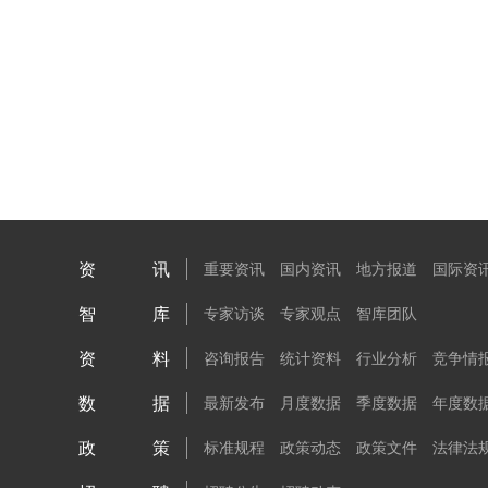
资讯
重要资讯
国内资讯
地方报道
国际资
智库
专家访谈
专家观点
智库团队
资料
咨询报告
统计资料
行业分析
竞争情
数据
最新发布
月度数据
季度数据
年度数
政策
标准规程
政策动态
政策文件
法律法