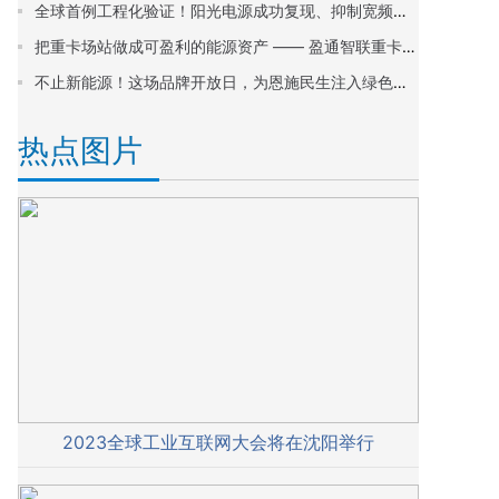
全球首例工程化验证！阳光电源成功复现、抑制宽频振荡
把重卡场站做成可盈利的能源资产 —— 盈通智联重卡补能赛道观察
不止新能源！这场品牌开放日，为恩施民生注入绿色力量
热点图片
2023全球工业互联网大会将在沈阳举行