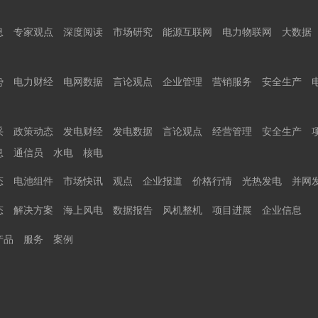
息
专家观点
深度阅读
市场研究
能源互联网
电力物联网
大数据
势
电力财经
电网数据
言论观点
企业管理
营销服务
安全生产
采
政策动态
发电财经
发电数据
言论观点
经营管理
安全生产
息
通信员
水电
核电
态
电池组件
市场快讯
观点
企业报道
价格行情
光热发电
并网
态
解决方案
海上风电
数据报告
风机整机
项目进展
企业信息
产品
服务
案例