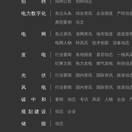
招聘
招聘公告
招聘动态
电力数字化
焦点头条
综合资讯
企业报道
产经信
典型案例
论文
电网
焦点资讯
省网资讯
地市报道
政策形
电网人物
特高压
技术创新
设备动态
发电
行业要闻
各地报道
基层动态
一线风
纪事文苑
热力发电
燃气发电
科技信
光伏
行业要闻
国内资讯
国际资讯
政策动
风电
行业要闻
国内资讯
国际资讯
政策动
碳中和
要闻
动态
专访
风采
人物
企业
规划建设
动态
企业
储能
动态