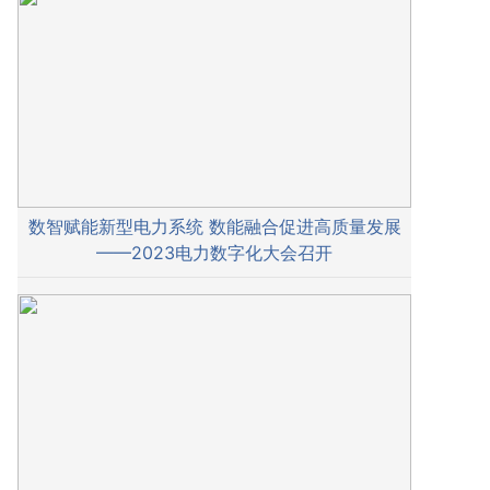
数智赋能新型电力系统 数能融合促进高质量发展
——2023电力数字化大会召开