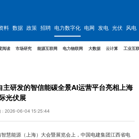
资料
数据
政策
招聘
电力数字化
电网
发电
光伏
风电
度阅读
市场研究
能源互联网
电力物联网
大数据
云计算
工业互
自主研发的智信能碳全景AI运营平台亮相上海
际光伏展
2026-06-04 15:25:44
间：
与智慧能源（上海）大会暨展览会上，中国电建集团江西省电