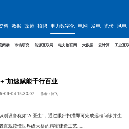
资料
数据
政策
招聘
电力数字化
电网
发电
光伏
风电
度阅读
市场研究
能源互联网
电力物联网
大数据
云计算
工业互
+”加速赋能千行百业
5-09-04 15:30:07
作者：骆飞
设备犹如“AI医生”，通过眼部扫描即可完成远程问诊并生
者直观读懂世界级大桥的精密建造工艺……