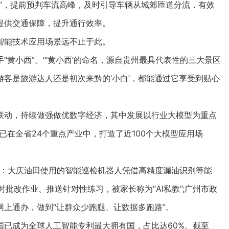
”，提前预判车流高峰，及时引导车辆从城郊匝道分流，有效
提供交通保障，提升通行效率。
能技术应用场景远不止于此。
小西”。“‘黄小西’的命名，源自贵州最具代表性的三大景区
客是旅游达人还是初次来黔的‘小白’，都能通过它享受到贴心
动，持续做强做优数字经济，其中发展以行业大模型为重点
已在全省24个重点产业中，打造了近100个大模型应用场
：大庆油田使用的智能巡检机器人凭借高精度漏油识别等能
时批改作业、推送针对性练习，被家长称为“AI私教”;广州市政
上通办，做到“让群众少跑腿、让数据多跑路”。
已成为全球人工智能专利最大拥有国，占比达60%。截至