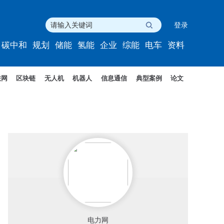
登录
碳中和
规划
储能
氢能
企业
综能
电车
资料
联网
区块链
无人机
机器人
信息通信
典型案例
论文
电力网