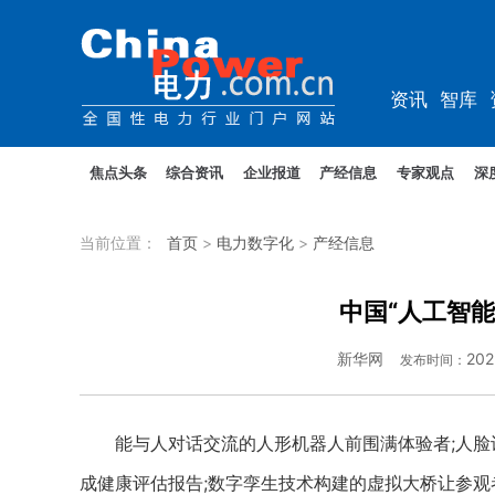
资讯
智库
教培
农电
焦点头条
综合资讯
企业报道
产经信息
专家观点
深
当前位置：
首页
>
电力数字化
>
产经信息
中国“人工智能
新华网
202
发布时间：
能与人对话交流的人形机器人前围满体验者;人脸识别
成健康评估报告;数字孪生技术构建的虚拟大桥让参观