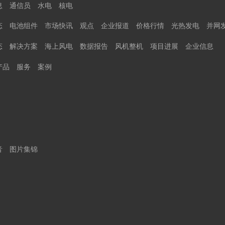
息
通信员
水电
核电
态
电池组件
市场快讯
观点
企业报道
价格行情
光热发电
并网
态
解决方案
海上风电
数据报告
风机整机
项目进展
企业信息
产品
服务
案例
音
图片集锦