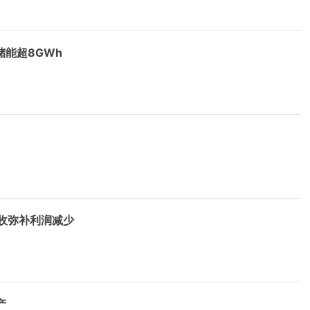
储能超8GWh
收弥补利润减少
产