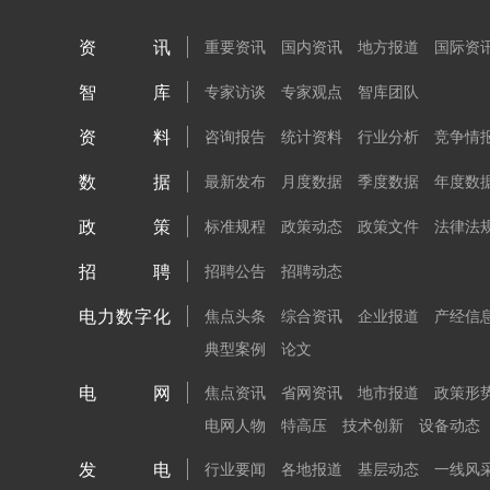
资讯
重要资讯
国内资讯
地方报道
国际资
智库
专家访谈
专家观点
智库团队
资料
咨询报告
统计资料
行业分析
竞争情
数据
最新发布
月度数据
季度数据
年度数
政策
标准规程
政策动态
政策文件
法律法
招聘
招聘公告
招聘动态
电力数字化
焦点头条
综合资讯
企业报道
产经信
典型案例
论文
电网
焦点资讯
省网资讯
地市报道
政策形
电网人物
特高压
技术创新
设备动态
发电
行业要闻
各地报道
基层动态
一线风