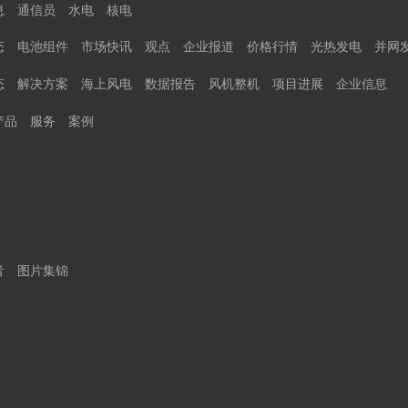
息
通信员
水电
核电
态
电池组件
市场快讯
观点
企业报道
价格行情
光热发电
并网
态
解决方案
海上风电
数据报告
风机整机
项目进展
企业信息
产品
服务
案例
音
图片集锦