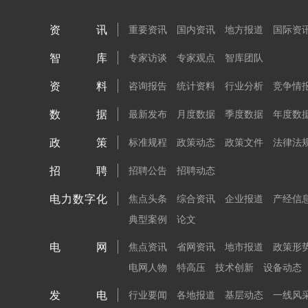
资讯
重要资讯
国内资讯
地方报道
国际资
智库
专家访谈
专家观点
智库团队
资料
咨询报告
统计资料
行业分析
竞争情
数据
最新发布
月度数据
季度数据
年度数
政策
标准规程
政策动态
政策文件
法律法
招聘
招聘公告
招聘动态
电力数字化
焦点头条
综合资讯
企业报道
产经信
典型案例
论文
电网
焦点资讯
省网资讯
地市报道
政策形
电网人物
特高压
技术创新
设备动态
发电
行业要闻
各地报道
基层动态
一线风