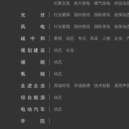
纪事文苑
热力发电
燃气发电
科技信
光伏
行业要闻
国内资讯
国际资讯
政策动
风电
行业要闻
国内资讯
国际资讯
政策动
碳中和
要闻
动态
专访
风采
人物
企业
规划建设
动态
企业
储能
动态
氢能
动态
走进企业
高端对话
市场脉搏
技术创新
基层声
综合能源
动态
电动汽车
动态
学院