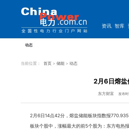
资讯
智库
教培
农电
动态
当前位置：
首页
>
储能
>
动态
2月6日熔盐
东方财富
发布时
2月6日14点42分，熔盐储能板块指数报770.935点
板块个股中，涨幅最大的前5个股为：东方电热报4.65元