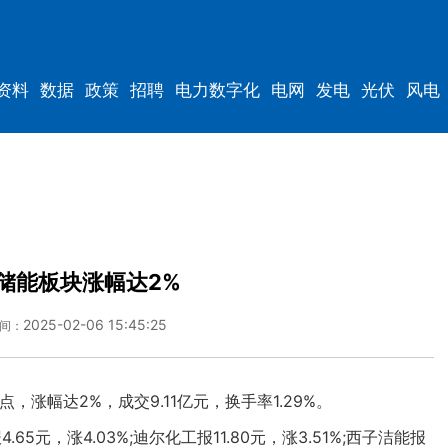
资料
数据
政策
招聘
电力数字化
电网
发电
光伏
风电
储能板块涨幅达2%
2025-02-06 15:45:25
间：
，涨幅达2%，成交9.11亿元，换手率1.29%。
，涨4.03%;迪尔化工报11.80元，涨3.51%;西子洁能报