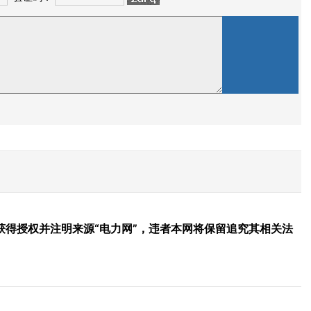
得授权并注明来源“电力网”，违者本网将保留追究其相关法