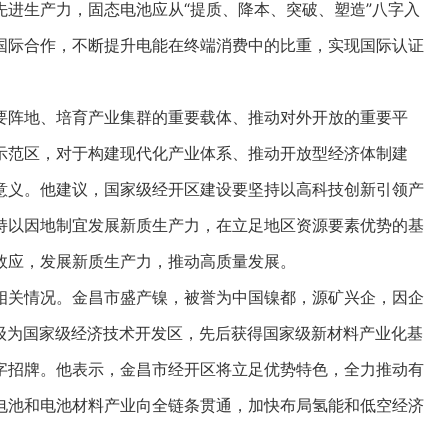
进生产力，固态电池应从“提质、降本、突破、塑造”八字入
国际合作，不断提升电能在终端消费中的比重，实现国际认证
阵地、培育产业集群的重要载体、推动对外开放的重要平
示范区，对于构建现代化产业体系、推动开放型经济体制建
意义。他建议，国家级经开区建设要坚持以高科技创新引领产
持以因地制宜发展新质生产力，在立足地区资源要素优势的基
效应，发展新质生产力，推动高质量发展。
关情况。金昌市盛产镍，被誉为中国镍都，源矿兴企，因企
升级为国家级经济技术开发区，先后获得国家级新材料产业化基
字招牌。他表示，金昌市经开区将立足优势特色，全力推动有
电池和电池材料产业向全链条贯通，加快布局氢能和低空经济
。