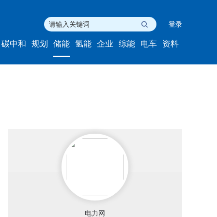
登录
碳中和
规划
储能
氢能
企业
综能
电车
资料
电力网