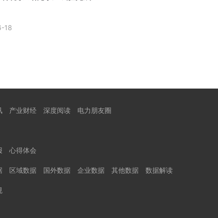
6-18
讯
产业财经
深度阅读
电力朋友圈
报
心得体会
据
区域数据
国外数据
企业数据
其他数据
数据解读
规