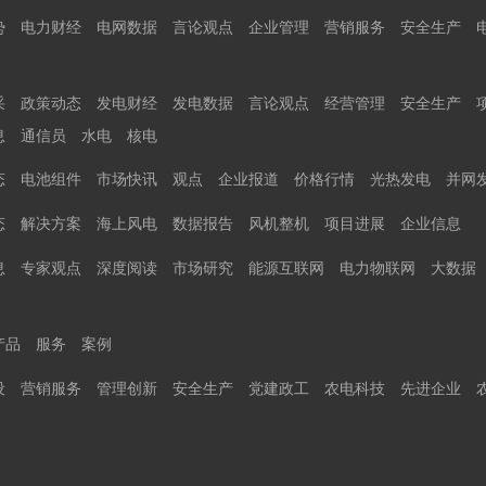
势
电力财经
电网数据
言论观点
企业管理
营销服务
安全生产
采
政策动态
发电财经
发电数据
言论观点
经营管理
安全生产
息
通信员
水电
核电
态
电池组件
市场快讯
观点
企业报道
价格行情
光热发电
并网
态
解决方案
海上风电
数据报告
风机整机
项目进展
企业信息
息
专家观点
深度阅读
市场研究
能源互联网
电力物联网
大数据
产品
服务
案例
设
营销服务
管理创新
安全生产
党建政工
农电科技
先进企业