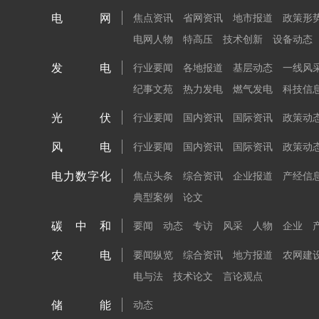
电网
焦点资讯
省网资讯
地市报道
政策形
电网人物
特高压
技术创新
设备动态
发电
行业要闻
各地报道
基层动态
一线风
纪事文苑
热力发电
燃气发电
科技信
光伏
行业要闻
国内资讯
国际资讯
政策动
风电
行业要闻
国内资讯
国际资讯
政策动
电力数字化
焦点头条
综合资讯
企业报道
产经信
典型案例
论文
碳中和
要闻
动态
专访
风采
人物
企业
农电
要闻纵览
综合资讯
地方报道
农网建
电与法
技术论文
言论观点
储能
动态