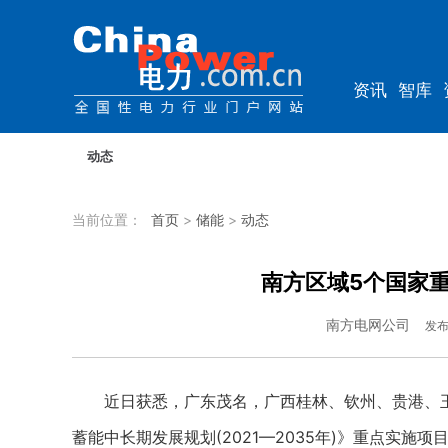
资讯
智库
企业
综能
动态
当前位置：
首页
>
储能
>
动态
南方区域5个国家
南方电网公司
发
近日获悉，广东茂名，广西桂林、钦州、贵港、玉
蓄能中长期发展规划(2021—2035年)》重点实施