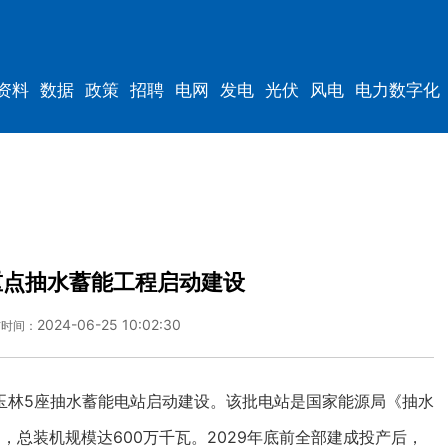
资料
数据
政策
招聘
电网
发电
光伏
风电
电力数字化
电车
资料
规划
重点抽水蓄能工程启动建设
2024-06-25 10:02:30
布时间：
林5座抽水蓄能电站启动建设。该批电站是国家能源局《抽水
项目，总装机规模达600万千瓦。2029年底前全部建成投产后，