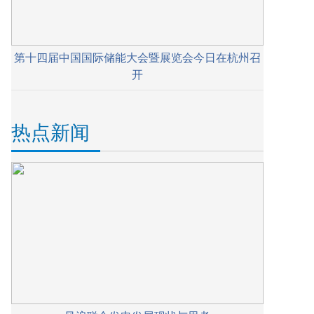
第十四届中国国际储能大会暨展览会今日在杭州召
开
热点新闻