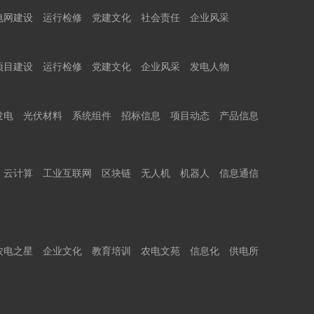
电网建设
运行检修
党建文化
社会责任
企业风采
项目建设
运行检修
党建文化
企业风采
发电人物
发电
光伏材料
系统组件
招标信息
项目动态
产品信息
云计算
工业互联网
区块链
无人机
机器人
信息通信
农电之星
企业文化
教育培训
农电文苑
信息化
供电所