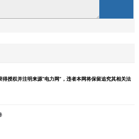
得授权并注明来源“电力网”，违者本网将保留追究其相关法
卷