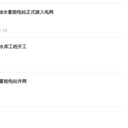
抽水蓄能电站正式接入电网
6-19
水库工程开工
蓄能电站并网