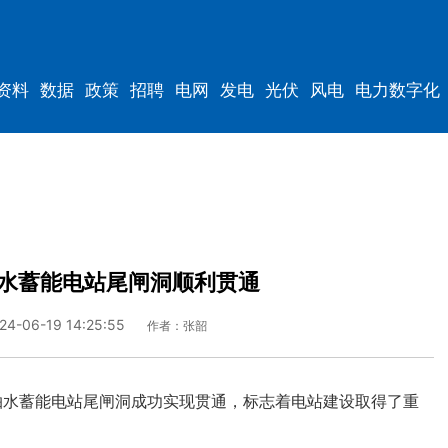
资料
数据
政策
招聘
电网
发电
光伏
风电
电力数字化
电车
资料
规划
水蓄能电站尾闸洞顺利贯通
24-06-19 14:25:55
作者：张韶
水蓄能电站尾闸洞成功实现贯通，标志着电站建设取得了重