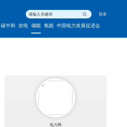
登录
碳中和
农电
储能
氢能
中国电力发展促进会
电力网