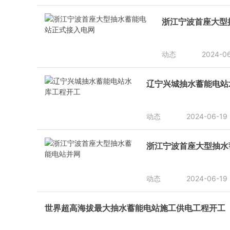
浙江宁波首座大型
动态
2024-0
辽宁兴城抽水蓄能电站
动态
2024-06-19
浙江宁波首座大型抽水
动态
2024-06-19
世界超高海拔最大抽水蓄能电站施工供电工程开工