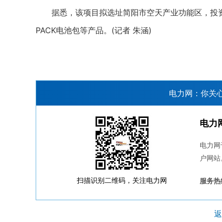
据悉，该项目拟选址简阳市空天产业功能区，投资约
PACK电池包等产品。(记者 朱涵)
电力网：你关
电力
电力网
户网站
扫描识别二维码，关注电力网
服务热线
返