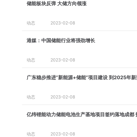
储能板块反弹 大储方向领涨
动态
2023-02-08
港媒：中国储能行业将强劲增长
动态
2023-02-08
广东稳步推进“新能源+储能”项目建设 到2025年
动态
2023-02-08
亿纬锂能动力储能电池生产基地项目签约落地成都 投
动态
2023-02-08