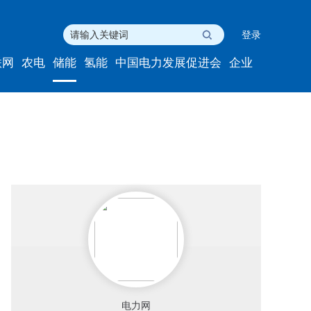
登录
联网
农电
储能
氢能
中国电力发展促进会
企业
电力网