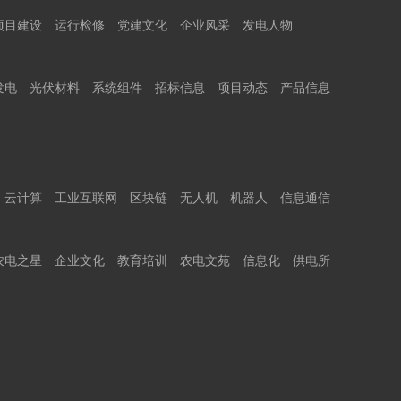
项目建设
运行检修
党建文化
企业风采
发电人物
发电
光伏材料
系统组件
招标信息
项目动态
产品信息
云计算
工业互联网
区块链
无人机
机器人
信息通信
农电之星
企业文化
教育培训
农电文苑
信息化
供电所