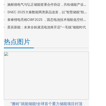
施耐德电气与弘正储能签署合作协议，共绘储能产业新蓝图
SNEC 2025大秦数能两类新品连发，以“智慧储能”助推能源转型
泰睿锂电亮相CIBF2025 ，固态电池技术领航低空经济新未来
星辰新能：未来全钒液流电池将开启”一毛钱”储能时代
热点图片
“搬砖”就能储能!全球首个重力储能项目封顶