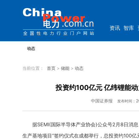
资讯
智库
综能
电车
动态
当前位置：
首页
>
储能
>
动态
投资约100亿元 亿纬锂能
中国证券报
2
发布时间：
据SEMI(国际半导体产业协会)公众号2月8日消息
生产基地项目”签约仪式在成都举行，总投资约100亿