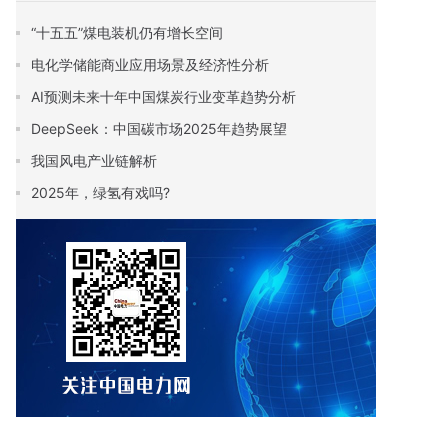
“十五五”煤电装机仍有增长空间
电化学储能商业应用场景及经济性分析
AI预测未来十年中国煤炭行业变革趋势分析
DeepSeek：中国碳市场2025年趋势展望
我国风电产业链解析
2025年，绿氢有戏吗?