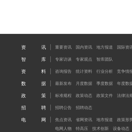
资讯
重要资讯
国内资讯
地方报道
国际资
智库
专家访谈
专家观点
智库团队
资料
咨询报告
统计资料
行业分析
竞争情
数据
最新发布
月度数据
季度数据
年度数
政策
标准规程
政策动态
政策文件
法律法
招聘
招聘公告
招聘动态
电网
焦点资讯
省网资讯
地市报道
政策形
电网人物
特高压
技术创新
设备动态