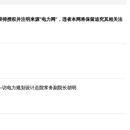
得授权并注明来源“电力网”，违者本网将保留追究其相关法
—访电力规划设计总院常务副院长胡明