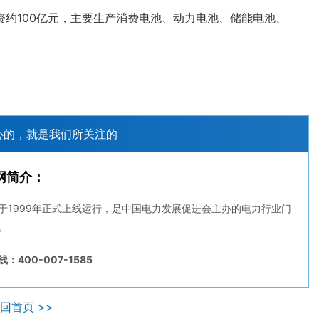
100亿元，主要生产消费电池、动力电池、储能电池、
心的，就是我们所关注的
网简介：
于1999年正式上线运行，是中国电力发展促进会主办的电力行业门
。
：400-007-1585
回首页 >>